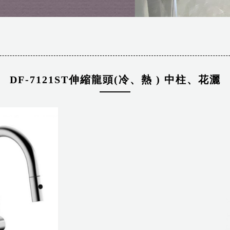
DF-7121ST伸縮龍頭(冷、熱 ) 中柱、花灑