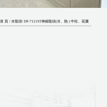
首 頁
水龍頭
DF-7121ST伸縮龍頭(冷、熱 ) 中柱、花灑