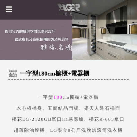
一字型180cm櫥櫃+電器櫃
一字型
180
cm櫥櫃+電器櫃
木心板桶身、五面結晶門板、樂天人造石檯面
櫻花EG-2120GB單口IH感應爐、櫻花R-605單口
超薄除油煙機、LG樂金9公斤洗脫烘滾筒洗衣機